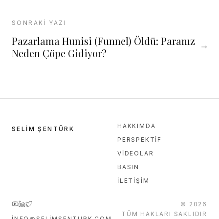
SONRAKI YAZI
Pazarlama Hunisi (Funnel) Öldü: Paranız
Neden Çöpe Gidiyor?
HAKKIMDA
SELIM ŞENTÜRK
PERSPEKTIF
VIDEOLAR
BASIN
İLETIŞIM
©
2026
TÜM HAKLARI SAKLIDIR
INFO@SELIMSENTURK.COM