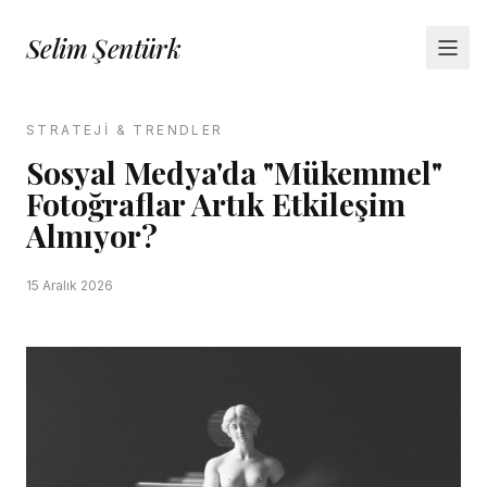
Selim Şentürk
HAKKIMDA
STRATEJI & TRENDLER
Sosyal Medya'da "Mükemmel"
PERSPEKTIF
Fotoğraflar Artık Etkileşim
Almıyor?
VIDEOLAR
BASIN
15 Aralık 2026
İLETIŞIM