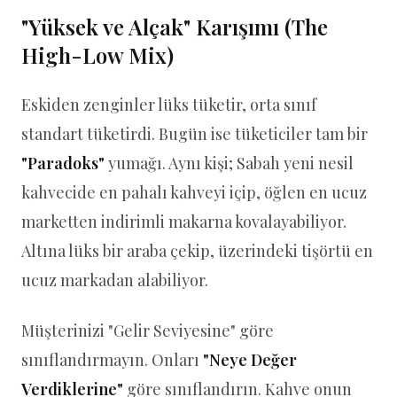
"Yüksek ve Alçak" Karışımı (The
High-Low Mix)
Eskiden zenginler lüks tüketir, orta sınıf
standart tüketirdi. Bugün ise tüketiciler tam bir
"Paradoks"
yumağı. Aynı kişi; Sabah yeni nesil
kahvecide en pahalı kahveyi içip, öğlen en ucuz
marketten indirimli makarna kovalayabiliyor.
Altına lüks bir araba çekip, üzerindeki tişörtü en
ucuz markadan alabiliyor.
Müşterinizi "Gelir Seviyesine" göre
sınıflandırmayın. Onları
"Neye Değer
Verdiklerine"
göre sınıflandırın. Kahve onun