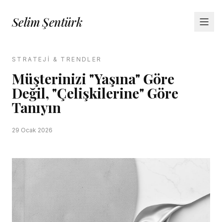
Selim Şentürk
HAKKIMDA
STRATEJI & TRENDLER
Müşterinizi "Yaşına" Göre
PERSPEKTIF
Değil, "Çelişkilerine" Göre
Tanıyın
VIDEOLAR
BASIN
29 Ocak 2026
İLETIŞIM