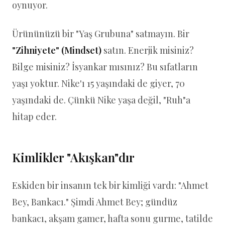
oynuyor.
Ürününüzü bir "Yaş Grubuna" satmayın. Bir
"Zihniyete" (Mindset)
satın. Enerjik misiniz?
Bilge misiniz? İsyankar mısınız? Bu sıfatların
yaşı yoktur. Nike'ı 15 yaşındaki de giyer, 70
yaşındaki de. Çünkü Nike yaşa değil, "Ruh"a
hitap eder.
Kimlikler "Akışkan"dır
Eskiden bir insanın tek bir kimliği vardı: "Ahmet
Bey, Bankacı." Şimdi Ahmet Bey; gündüz
bankacı, akşam gamer, hafta sonu gurme, tatilde